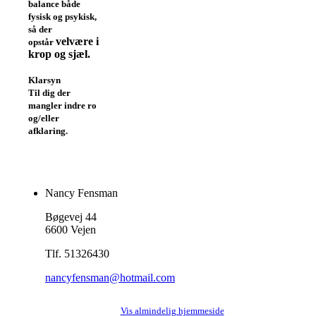
balance både
fysisk og psykisk,
så der
velvære i
opstår
krop og sjæl.
Klarsyn
Til dig der
mangler indre ro
og/eller
afklaring.
Nancy Fensman
Bøgevej 44
6600 Vejen
Tlf. 51326430
nancyfensman@hotmail.com
Vis almindelig hjemmeside